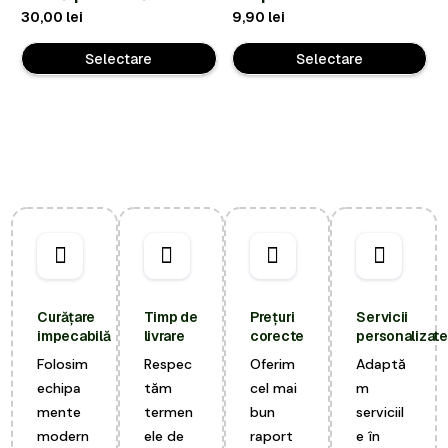
30,00
lei
9,90
lei
Selectare
Selectare
Curățare
Timp de
Prețuri
Servicii
impecabilă
livrare
corecte
personalizate
Folosim
Respec
Oferim
Adaptă
echipa
tăm
cel mai
m
mente
termen
bun
serviciil
modern
ele de
raport
e în