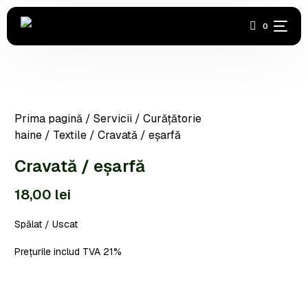
0
Acasă
Prima pagină
/
Servicii
/
Curățătorie
Covoare
haine
/
Textile
/ Cravată / eșarfă
Haine
Cravată / eșarfă
18,00
lei
Industrială
Spălat / Uscat
Încălțăminte
Prețurile includ TVA 21%
Abonamente
Contact