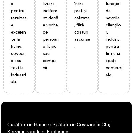
e
livrare,
între
funcție
pentru
indifere
preț și
de
rezultat
nt dacă
calitate
nevoile
e
e vorba
, fără
cliențilo
excelen
de
costuri
r,
te la
persoan
ascunse
inclusiv
haine,
e fizice
.
pentru
covoar
sau
firme și
e sau
compa
spații
textile
nii.
comerci
industri
ale.
ale.
Curățătorie Haine și Spălătorie Covoare în Cluj:
Servicii Rapide și Ecologice.