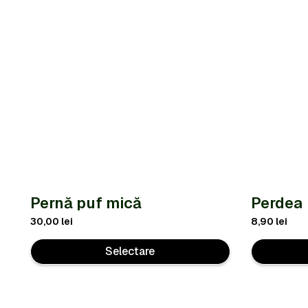
Pernă puf mică
Perdea
30,00
lei
8,90
lei
Selectare