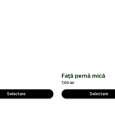
Față pernă mică
7,00
lei
Selectare
Selectare