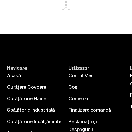
Navigare
Utilizator
L
Acasă
Contul Meu
P
c
Curățare Covoare
Coș
Curățătorie Haine
Comenzi
T
Spălătorie Industrială
Finalizare comandă
Curățătorie Încălțăminte
Reclamații și
Despăgubiri