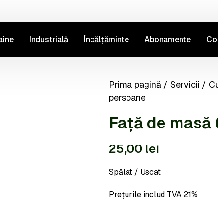
aine
Industrială
Încălțăminte
Abonamente
Co
Prima pagină
/
Servicii
/
Cu
persoane
Față de masă 
25,00
lei
Spălat / Uscat
Prețurile includ TVA 21%