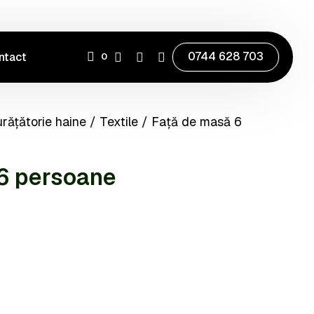
0744 628 703
ntact
0
rățătorie haine
/
Textile
/ Față de masă 6
6 persoane