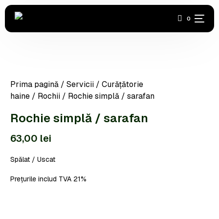
0
Acasă
Prima pagină
/
Servicii
/
Curățătorie
Covoare
haine
/
Rochii
/ Rochie simplă / sarafan
Haine
Rochie simplă / sarafan
63,00
lei
Industrială
Spălat / Uscat
Încălțăminte
Prețurile includ TVA 21%
Abonamente
Contact