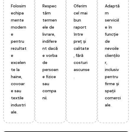
Folosim
Respec
Oferim
Adaptă
echipa
tăm
cel mai
m
mente
termen
bun
serviciil
modern
ele de
raport
e în
e
livrare,
între
funcție
pentru
indifere
preț și
de
rezultat
nt dacă
calitate
nevoile
e
e vorba
, fără
cliențilo
excelen
de
costuri
r,
te la
persoan
ascunse
inclusiv
haine,
e fizice
.
pentru
covoar
sau
firme și
e sau
compa
spații
textile
nii.
comerci
industri
ale.
ale.