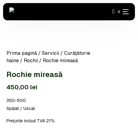
0
Acasă
Prima pagină
/
Servicii
/
Curățătorie
Covoare
haine
/
Rochii
/ Rochie mireasă
Haine
Rochie mireasă
450,00
lei
Industrială
350-500
Încălțăminte
Spălat / Uscat
Abonamente
Prețurile includ TVA 21%
Contact