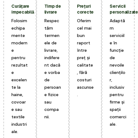
Curățare
Timp de
Prețuri
Servicii
impecabilă
livrare
corecte
personalizate
Folosim
Respec
Oferim
Adaptă
echipa
tăm
cel mai
m
mente
termen
bun
serviciil
modern
ele de
raport
e în
e
livrare,
între
funcție
pentru
indifere
preț și
de
rezultat
nt dacă
calitate
nevoile
e
e vorba
, fără
cliențilo
excelen
de
costuri
r,
te la
persoan
ascunse
inclusiv
haine,
e fizice
.
pentru
covoar
sau
firme și
e sau
compa
spații
textile
nii.
comerci
industri
ale.
ale.