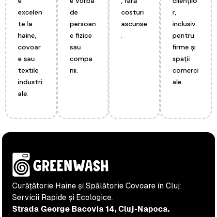
e
e vorba
, fără
cliențilo
excelen
de
costuri
r,
te la
persoan
ascunse
inclusiv
haine,
e fizice
.
pentru
covoar
sau
firme și
e sau
compa
spații
textile
nii.
comerci
industri
ale.
ale.
Curățătorie Haine și Spălătorie Covoare în Cluj:
Servicii Rapide și Ecologice.
Strada George Bacovia 14, Cluj-Napoca.