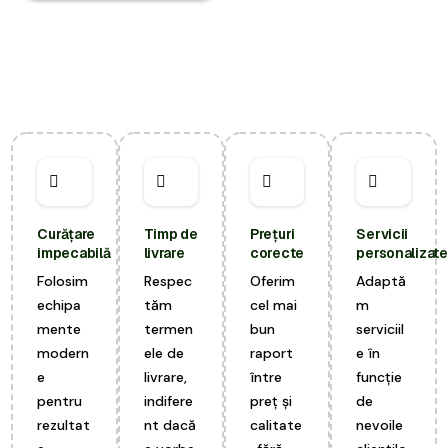
Curățare
Timp de
Prețuri
Servicii
impecabilă
livrare
corecte
personalizate
Folosim
Respec
Oferim
Adaptă
echipa
tăm
cel mai
m
mente
termen
bun
serviciil
modern
ele de
raport
e în
e
livrare,
între
funcție
pentru
indifere
preț și
de
rezultat
nt dacă
calitate
nevoile