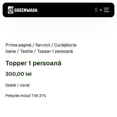
0
Acasă
Prima pagină
/
Servicii
/
Curățătorie
Covoare
haine
/
Textile
/ Topper 1 persoană
Haine
Topper 1 persoană
300,00
lei
Industrială
Spălat / Uscat
Încălțăminte
Prețurile includ TVA 21%
Abonamente
Contact