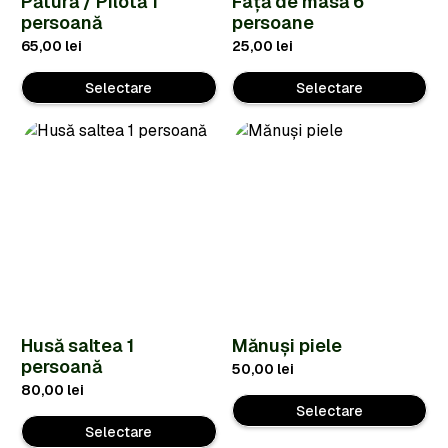
Pătură / Pilotă 1
Față de masă 6
persoană
persoane
65,00
lei
25,00
lei
Selectare
Selectare
Husă saltea 1
Mănuși piele
persoană
50,00
lei
80,00
lei
Selectare
Selectare