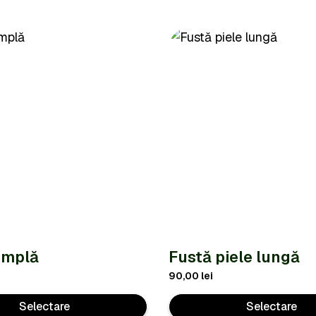
implă
Fustă piele lungă
90,00
lei
Selectare
Selectare