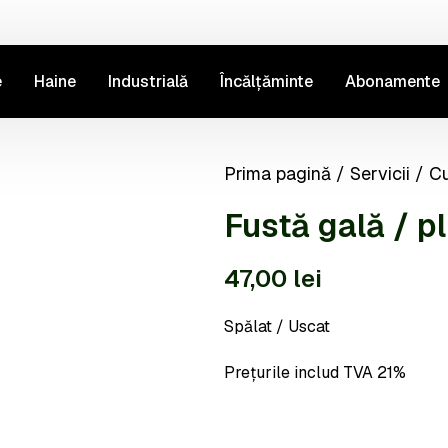
e
Haine
Industrială
Încălțăminte
Abonamente
Prima pagină
/
Servicii
/
Cu
Fustă gală / p
47,00
lei
Spălat / Uscat
Prețurile includ TVA 21%