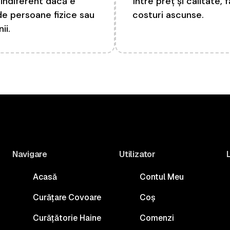
, indiferent dacă e
între preț și calitate, 
de persoane fizice sau
costuri ascunse.
ii.
Navigare
Utilizator
L
Acasă
Contul Meu
Curățare Covoare
Coș
Curățătorie Haine
Comenzi