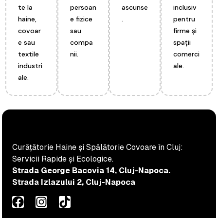
te la
persoan
ascunse
inclusiv
haine,
e fizice
.
pentru
covoar
sau
firme și
e sau
compa
spații
textile
nii.
comerci
industri
ale.
ale.
Curățătorie Haine și Spălătorie Covoare în Cluj:
Servicii Rapide și Ecologice.
Strada George Bacovia 14, Cluj-Napoca.
Strada Izlazului 2, Cluj-Napoca