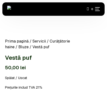
0
Acasă
Prima pagină
/
Servicii
/
Curățătorie
Covoare
haine
/
Bluze
/ Vestă puf
Haine
Vestă puf
50,00
lei
Industrială
Spălat / Uscat
Încălțăminte
Prețurile includ TVA 21%
Abonamente
Contact