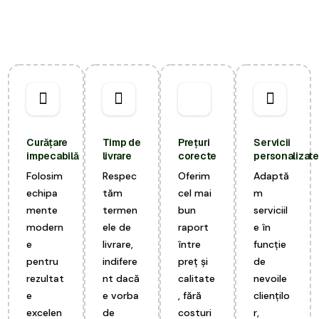
Curățare
Timp de
Prețuri
Servicii
impecabilă
livrare
corecte
personalizate
Folosim
Respec
Oferim
Adaptă
echipa
tăm
cel mai
m
mente
termen
bun
serviciil
modern
ele de
raport
e în
e
livrare,
între
funcție
pentru
indifere
preț și
de
rezultat
nt dacă
calitate
nevoile
e
e vorba
, fără
cliențilo
excelen
de
costuri
r,