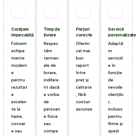
Curățare
Timp de
Prețuri
Servicii
impecabilă
livrare
corecte
personalizate
Folosim
Respec
Oferim
Adaptă
echipa
tăm
cel mai
m
mente
termen
bun
serviciil
modern
ele de
raport
e în
e
livrare,
între
funcție
pentru
indifere
preț și
de
rezultat
nt dacă
calitate
nevoile
e
e vorba
, fără
cliențilo
excelen
de
costuri
r,
te la
persoan
ascunse
inclusiv
haine,
e fizice
.
pentru
covoar
sau
firme și
e sau
compa
spații