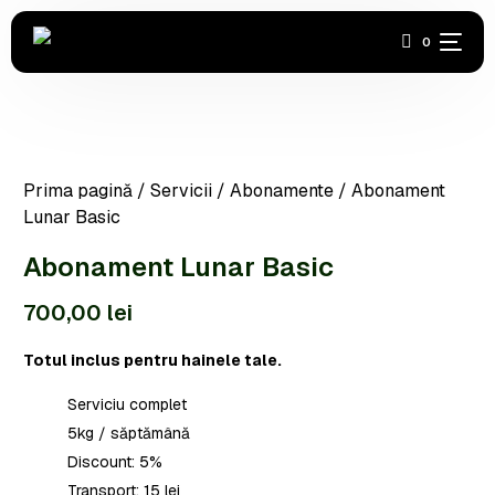
0
Acasă
Prima pagină
/
Servicii
/
Abonamente
/ Abonament
Covoare
Lunar Basic
Haine
Abonament Lunar Basic
700,00
lei
Industrială
Totul inclus pentru hainele tale.
Încălțăminte
Serviciu complet
Abonamente
5kg / săptămână
Discount: 5%
Contact
Transport: 15 lei