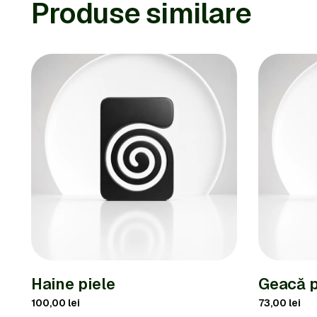
Produse similare
Haine piele
Geacă p
100,00
lei
73,00
lei