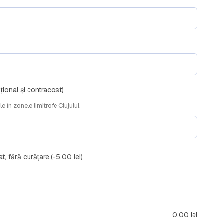
ional și contracost)
e în zonele limitrofe Clujului.
t, fără curățare.
(-5,00 lei)
0,00
lei