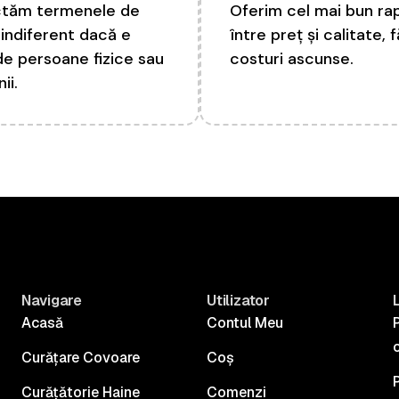
tăm termenele de
Oferim cel mai bun ra
, indiferent dacă e
între preț și calitate, 
de persoane fizice sau
costuri ascunse.
ii.
Navigare
Utilizator
L
Acasă
Contul Meu
P
c
Curățare Covoare
Coș
Curățătorie Haine
Comenzi