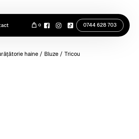
0744 628 703
tact
0
rățătorie haine
/
Bluze
/ Tricou