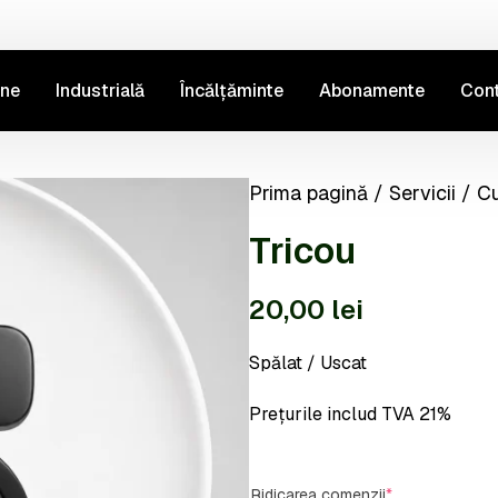
ine
Industrială
Încălțăminte
Abonamente
Con
Prima pagină
/
Servicii
/
Cu
Tricou
20,00
lei
Spălat / Uscat
Prețurile includ TVA 21%
Ridicarea comenzii
*