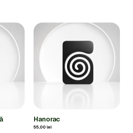
ă
Hanorac
55,00
lei