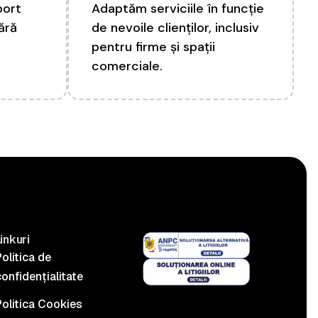
port
Adaptăm serviciile în funcție
fără
de nevoile clienților, inclusiv
pentru firme și spații
comerciale.
inkuri
olitica de
onfidențialitate
Politica Cookies